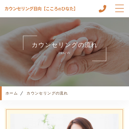
ホーム
こころのひなたについて
カウンセリングの流れ
メニュー
FLOW
カウンセリングルーム
カウンセリングの流れ
よくある質問
お知らせ
コンテンツ
ホーム
カウンセリングの流れ
プライバシーポリシー