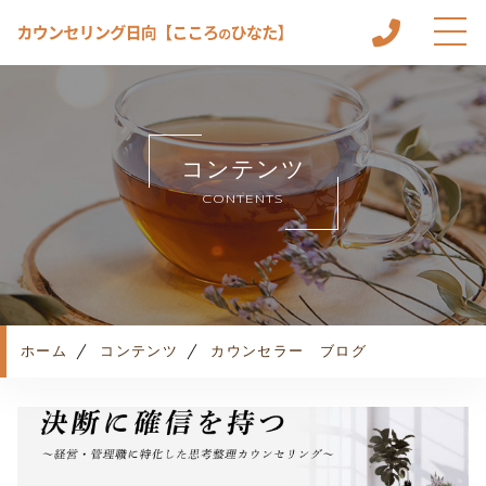
ホーム
こころのひなたについて
コンテンツ
メニュー
CONTENTS
カウンセリングルーム
カウンセリングの流れ
よくある質問
お知らせ
コンテンツ
ホーム
コンテンツ
カウンセラー ブログ
プライバシーポリシー