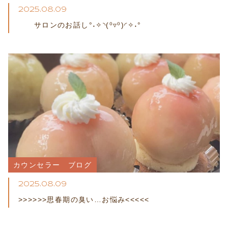
2025.08.09
サロンのお話し°˖✧◝(⁰▿⁰)◜✧˖°
カウンセラー　ブログ
2025.08.09
>>>>>>思春期の臭い…お悩み<<<<<